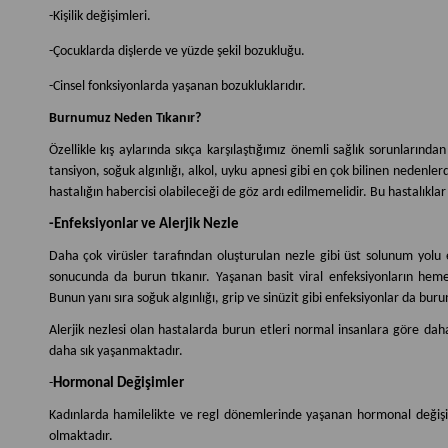
-Kişilik değişimleri.
-Çocuklarda dişlerde ve yüzde şekil bozukluğu.
-Cinsel fonksiyonlarda yaşanan bozukluklarıdır.
Burnumuz Neden Tıkanır?
Özellikle kış aylarında sıkça karşılaştığımız önemli sağlık sorunlarında
tansiyon, soğuk algınlığı, alkol, uyku apnesi gibi en çok bilinen nedenle
hastalığın habercisi olabileceği de göz ardı edilmemelidir. Bu hastalıklar 
-Enfeksiyonlar ve Alerjik Nezle
Daha çok virüsler tarafından oluşturulan nezle gibi üst solunum yolu 
sonucunda da burun tıkanır. Yaşanan basit viral enfeksiyonların hemen
Bunun yanı sıra soğuk algınlığı, grip ve sinüzit gibi enfeksiyonlar da buru
Alerjik nezlesi olan hastalarda burun etleri normal insanlara göre dah
daha sık yaşanmaktadır.
-
Hormonal Değişimler
Kadınlarda hamilelikte ve regl dönemlerinde yaşanan hormonal değişi
olmaktadır.