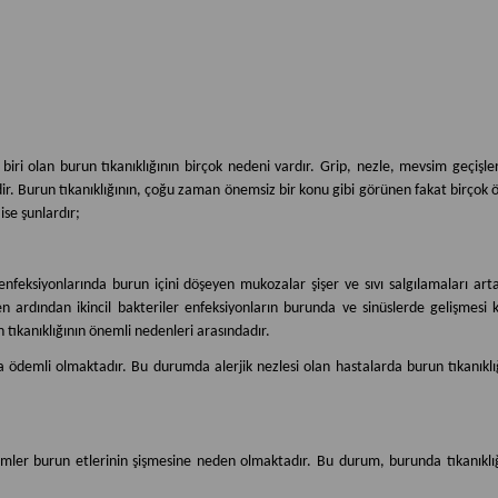
n biri olan burun tıkanıklığının birçok nedeni vardır. Grip, nezle, mevsim geçişle
rdir. Burun tıkanıklığının, çoğu zaman önemsiz bir konu gibi görünen fakat birçok 
ise şunlardır;
enfeksiyonlarında burun içini döşeyen mukozalar şişer ve sıvı salgılamaları art
 ardından ikincil bakteriler enfeksiyonların burunda ve sinüslerde gelişmesi ko
n tıkanıklığının önemli nedenleri arasındadır.
a ödemli olmaktadır. Bu durumda alerjik nezlesi olan hastalarda burun tıkanıklı
mler burun etlerinin şişmesine neden olmaktadır. Bu durum, burunda tıkanıkl