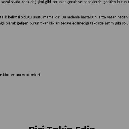
zal sıvıda renk değişimi gibi sorunlar çocuk ve bebeklerde görülen burun tı
talık belirtisi olduğu unutulmamalıdır. Bu nedenle hastalığın, altta yatan nedeni
bağlı olarak gelişen burun tıkanıklıkları tedavi edilmediği takdirde astım gibi so
un tıkanması nedenleri