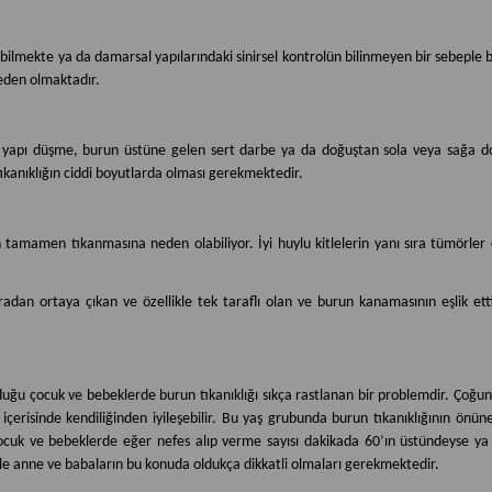
labilmekte ya da damarsal yapılarındaki sinirsel kontrolün bilinmeyen bir sebeple
eden olmaktadır.
n yapı düşme, burun üstüne gelen sert darbe ya da doğuştan sola veya sağa d
ıkanıklığın ciddi boyutlarda olması gerekmektedir.
un tamamen tıkanmasına neden olabiliyor. İyi huylu kitlelerin yanı sıra tümörler
an ortaya çıkan ve özellikle tek taraflı olan ve burun kanamasının eşlik ett
duğu çocuk ve bebeklerde burun tıkanıklığı sıkça rastlanan bir problemdir. Çoğun
n içerisinde kendiliğinden iyileşebilir. Bu yaş grubunda burun tıkanıklığının ön
cuk ve bebeklerde eğer nefes alıp verme sayısı dakikada 60’ın üstündeyse ya
le anne ve babaların bu konuda oldukça dikka
tli olmaları gerekmektedir.