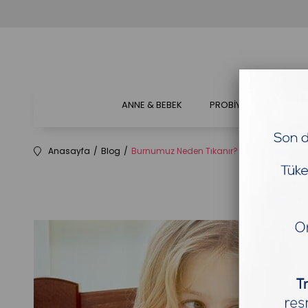
ANNE & BEBEK
PROBİYOTİKLER & PREB
Anasayfa
Blog
Burnumuz Neden Tıkanır?
Burnumu