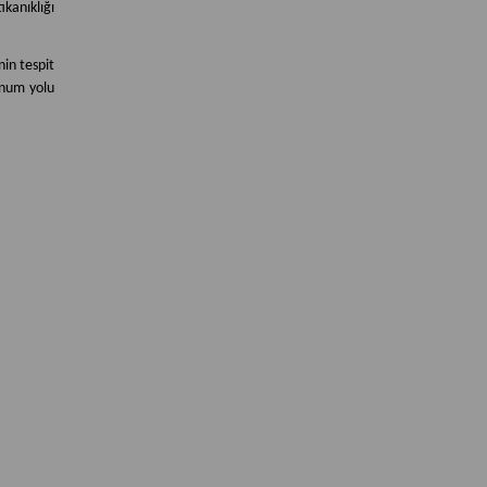
kanıklığı
nin tespit
lunum yolu