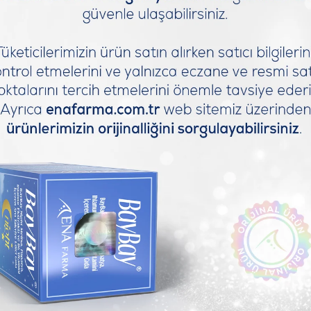
tkileyen, ses kalitesinin düşmesine neden, koku alma fonksiyonlarını zayıflatan 