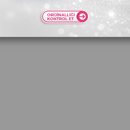
çok farklı belirtiye sebebiyet vermektedir. Bu önemli belirtiler ise: