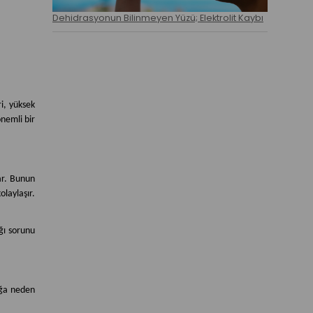
Dehidrasyonun Bilinmeyen Yüzü; Elektrolit Kaybı
ri, yüksek
önemli bir
ar. Bunun
laylaşır.
ğı sorunu
ığa neden