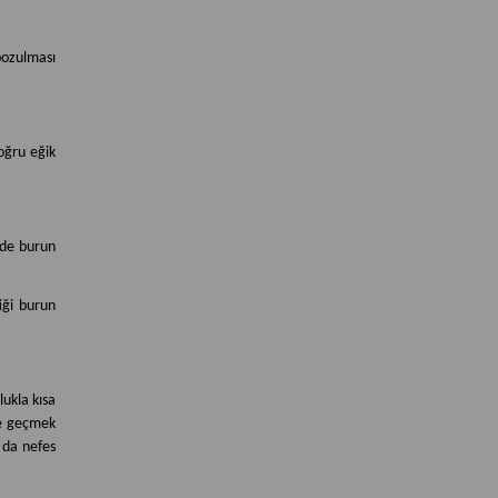
 bozulması
oğru eğik
 de burun
iği burun
lukla kısa
üne geçmek
 da nefes