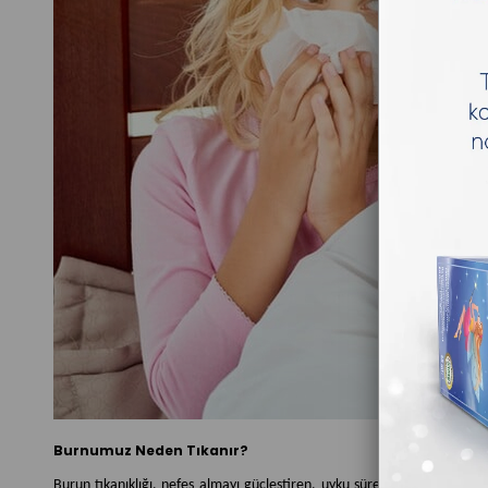
Burnumuz Neden Tıkanır?
Burun tıkanıklığı, nefes almayı güçleştiren, uyku sürecinin kalitesini e