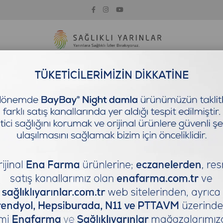
İYOTİKLER
SOĞUK ALGINLIĞI & BAĞIŞIKLIK
VİTAMİNLER
S
z Neden Tıkanır?