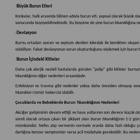
-
Büyük Burun Etleri
Konkalar, halk arasında bilinen adıyla burun eti, yapısal olarak büyük o
sonucunda büyüyebilmektedir. Bu büyüme de yine burun tıkanıklığına n
-
Deviasyon
Burnu ortadan ayıran ve septum denilen kıkırdak ile kemikten oluşa
olabiliyor. Fakat deviasyonun sorun oluşturduğunu söylemek için burun t
-
Burun İçindeki Kitleler
Daha çok alerjik nezleli hastalarda görülen “polip” gibi kitleler burn
tıkanıklığının diğer nedenleri arasındadır.
Enfeksiyon ve travma gibi nedenler yoksa daha önceden olmayıp sonrad
tıkanıkları tümör habercisi olabilir.
Çocuklarda ve Bebeklerde Burun Tıkanıklığının Nedenleri
Akciğer gelişiminin devam ettiği ve hava yollarının son derece küçük ol
süreli olarak ortaya çıkan bir şikâyet olan burun tıkanıklığının 1-2 gü
mümkündür. Nefes alıp vermenin normale oranla daha hızlı olduğu ço
darlığına benzer semptomlar
varsa acil müdahale gerekebilir. Bu neden