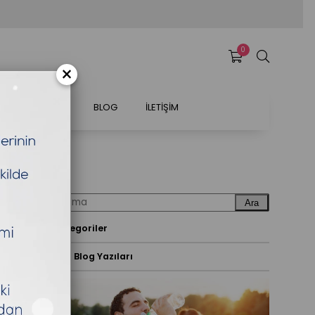
0
×
ETLER
SSS
BLOG
İLETİŞİM
Ara
Kategoriler
Son Blog Yazıları