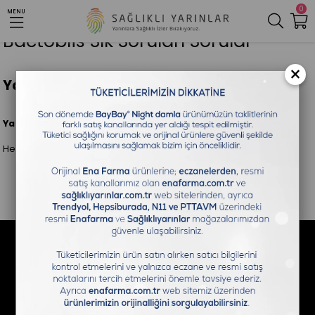
0
MENU
Bactoblis Sık Sorulan Sorular
×
Yan Etki;
Yan etkisi var mı?
Herhangi bir yan etkisi bulunmamaktadır.
Bizi Takip Edin