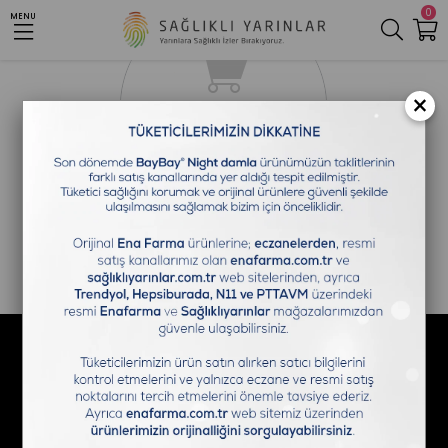
0
MENU
×
Bizi Takip Edin