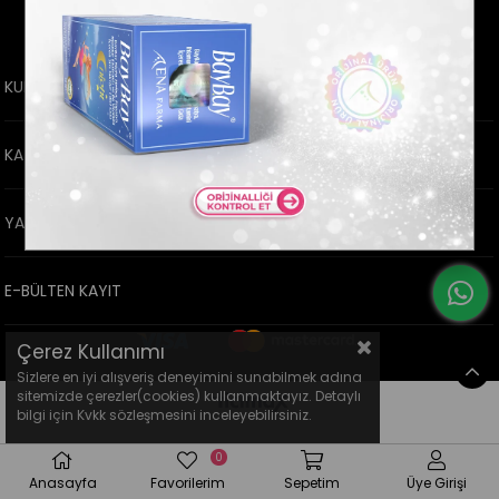
KURUMSAL
KATEGORİLER
YARDIM
E-BÜLTEN KAYIT
Çerez Kullanımı
Sizlere en iyi alışveriş deneyimini sunabilmek adına
sitemizde çerezler(cookies) kullanmaktayız. Detaylı
bilgi için Kvkk sözleşmesini inceleyebilirsiniz.
0
Anasayfa
Favorilerim
Sepetim
Üye Girişi